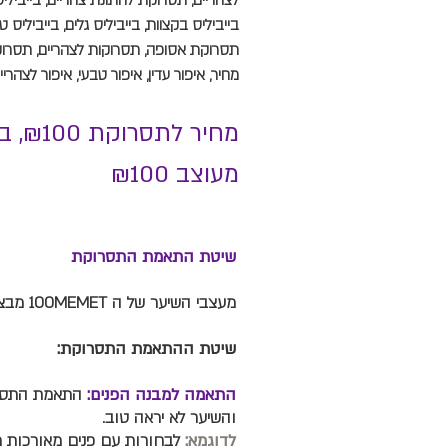
לצהריים, תסרוקת לחתונת צהריים, בייביליס
בייביליס בקצוות, בייביליס גלים, בייביליס
תסרוקת אסופה, תסרוקות לצהריים, תסרוק
מחיר, איפור עדין, איפור טבעי, איפור לצהריי
מעוצב ₪100
שיטת התאמת התסרוקת
מעצבי השיער של ה 100MEMET מבצעים את התסרוקת בצורה המקצועית העמידה ובדרך המתאימה ביותר עבורך!
שיטת ההתאמת התסרוקת:
התאמה למבנה הפנים:
התאמת התסרוק
והשיער לא יראה טוב.
לדוגמא:
לבחורות עם פנים מאורכות מב