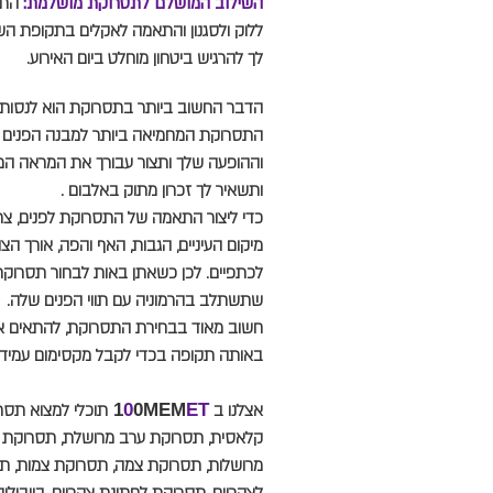
השילוב המושלם לתסרוקת מושלמת:
התא
ללוק ולסגנון והתאמה לאקלים בתקופת הש
לך להרגיש ביטחון מוחלט ביום האירוע.
הדבר החשוב ביותר בתסרוקת הוא לנסות
התסרוקת המחמיאה ביותר למבנה הפנים
וההופעה שלך ותצור עבורך את המראה המו
ותשאיר לך זכרון מתוק באלבום .
כדי ליצור התאמה של התסרוקת לפנים, צ
מיקום העיניים, הגבות, האף והפה, אורך הצו
לכתפיים. לכן כשאתן באות לבחור תסרוק
שתשתלב בהרמוניה עם תווי הפנים שלה.
חשוב מאוד בבחירת התסרוקת, להתאים א
באותה תקופה בכדי לקבל מקסימום עמיד
אצלנו ב
ET
0MEM
0
1
תוכלי למצוא תסרו
קלאסית, תסרוקת ערב מרושלת, תסרוקת א
מרושלות, תסרוקת צמה, תסרוקת צמות, ת