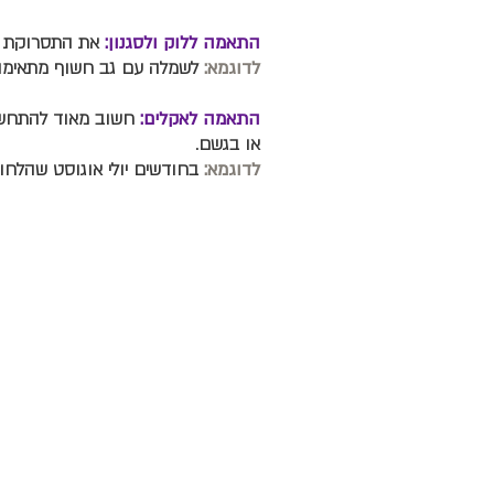
התאמה ללוק ולסגנון:
את התסרוקת חש
לדוגמא:
לשמלה עם גב חשוף מתאימה
התאמה לאקלים:
חשוב מאוד להתחשב
או בגשם.
לדוגמא:
בחודשים יולי אוגוסט שהלחו
TLV
100MEMET
בן יהודה 162 ת"א
טלפון: 03-5445650/1
memet100@gmail.com
:email