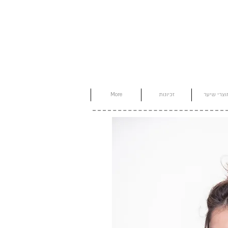
וצרי שיער
זכיונות
More