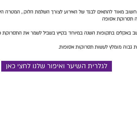
וב מאוד להתאים לבגד של האירוע לצורך השלמת הלוק , המטרה ה
 תסרוקת אסופה
 באקלים בתקופות השנה במיוחד בקייץ בשביל לשמר את התסרוקת כמ
ת גבוה מומלץ לעשות תסרוקות אסופות.
לגלרית השיער ואיפור שלנו לחצי כאן
שעות פתיחה
קביעת תורים
:
ראשון: 10:00-20:00
שלישי-חמישי: 10:00-20:00
-5445650/1
mea
שישי: 09:00-16:00