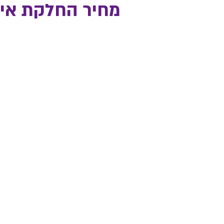
מחיר החלקת אינברט
TLV
100MEMET
בן יהודה 162 ת"א
טלפון: 03-5445650/1
memet100@gmail.com
:email
רמת גן
100MEMET