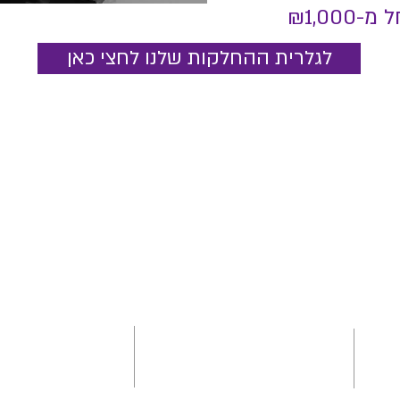
₪1,00
לגלרית ההחלקות שלנו לחצי כאן
שעות פתיחה
קביעת תורים
:
ראשון: 10:00-20:00
שלישי-חמישי: 10:00-20:00
-5445650/1
mea
שישי: 09:00-16:00