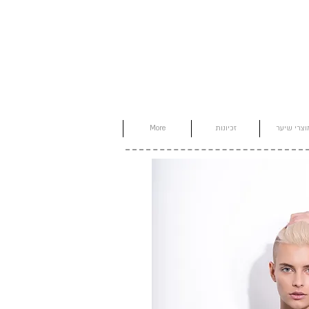
וצרי שיער
זכיונות
More