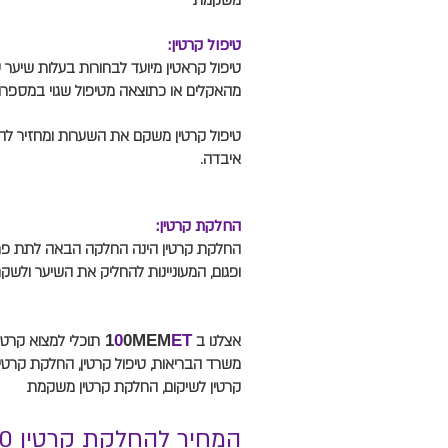
משקמת
טיפול קרטין:
טיפול קראטין מיועד לבחורות בעלות שיער 
מהאקלים או כתוצאה מטיפול שגוי במספרה
טיפול קרטין משקם את השערות ומחזיר לה
איבדה.
החלקת קרטין:
החלקת קרטין הינה החלקה הבאה לתת פתרו
ופגום, המעוניינות להחליק את השיער ולשק
אצלנו ב
ET
0MEM
0
1
תוכלי למצוא קרטין
משרד הבריאות, טיפול קרטין, החלקת קרטין
קרטין לשיקום, החלקת קרטין משקמת
המחיר להחלקת קרטין ₪600