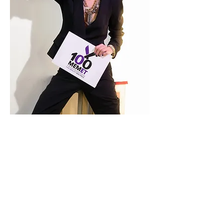
TLV
100MEMET
בן יהודה 162 ת"א
טלפון:
/1
03-5445650
meamemet100@gmail.com
:email
שעות פתיחה