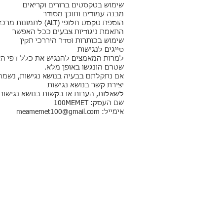
שימוש בטקסטים ברורים וקריאים
מבנה עמודים ותוכן מסודר
הוספת טקסט חלופי (ALT) לתמונות מרכזיות
התאמת ניגודיות צבעים ככל האפשר
שימוש בכותרות וסדר היררכי תקין
סייגים לנגישות
למרות המאמצים להנגיש את כלל דפי האתר
שטרם הונגשו באופן מלא.
אם נתקלתם בבעיה בנושא נגישות, נשמ
יצירת קשר בנושא נגישות
לשאלות, הערות או בקשות בנושא נגישות 
שם העסק: 100MEMET
אימייל:
meamemet100@gmail.com
TLV
100MEMET
בן יהודה 162 ת"א
טלפון: 03-5445650/1
memet100@gmail.com
:email