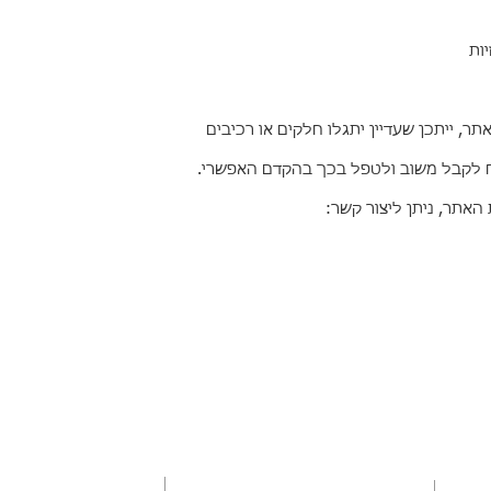
, ייתכן שעדיין יתגלו חלקים או רכיבים
ח לקבל משוב ולטפל בכך בהקדם האפשרי.
האתר, ניתן ליצור קשר:
שעות פתיחה
קביעת תורים
:
ראשון: 10:00-20:00
שלישי-חמישי: 10:00-20:00
-5445650/1
mea
שישי: 09:00-16:00