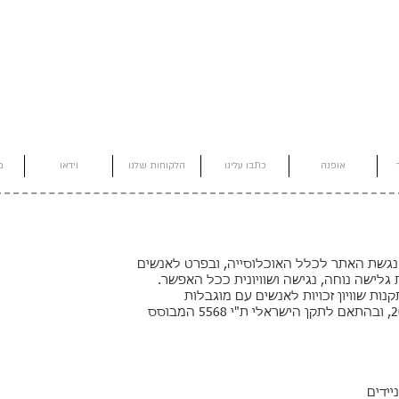
אופנה
כתבו עלינו
הלקוחות שלנו
וידאו
מ
בות רבה בהנגשת האתר לכלל האוכלוסייה, ובפרט לאנשים
 גלישה נוחה, נגישה ושוויונית ככל האפשר.
ות שוויון זכויות לאנשים עם מוגבלות
(התאמות נגישות לשירות), התשע"ג–2013, ובהתאם לתקן הישראלי ת"י 5568 המבוסס
יידים