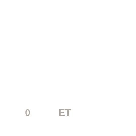
קביעת תור
1
0
0MEM
ET
ל-
בקליק!